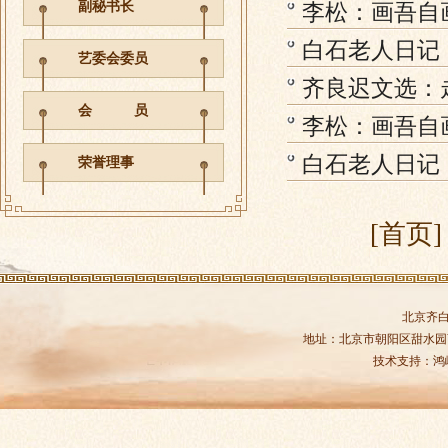
副秘书长
李松：画吾自
白石老人日记
艺委会委员
齐良迟文选：
会 员
李松：画吾自
白石老人日记
荣誉理事
[首页]
北京齐
地址：北京市朝阳区甜水园商务中
技术支持：
鸿