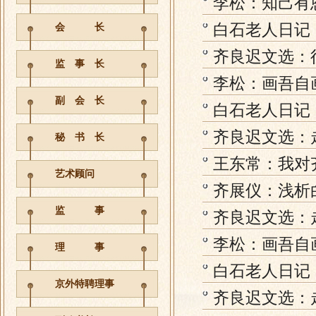
李松：知己有
白石老人日记
会 长
齐良迟文选：
监 事 长
李松：画吾自
副 会 长
白石老人日记
齐良迟文选：
秘 书 长
王东常：我对
艺术顾问
齐展仪：浅析
监 事
齐良迟文选：
李松：画吾自
理 事
白石老人日记
京外特聘理事
齐良迟文选：