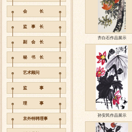
会 长
监 事 长
齐白石作品展示
副 会 长
秘 书 长
艺术顾问
监 事
理 事
孙安民作品展示
京外特聘理事