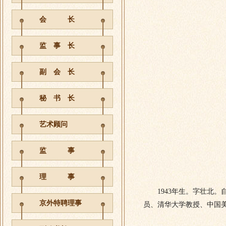
会 长
监 事 长
副 会 长
秘 书 长
艺术顾问
监 事
理 事
1943年生。字壮北。
京外特聘理事
员、清华大学教授、中国