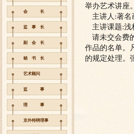
举办艺术讲座
会 长
主讲人:著名
主讲课题:浅
监 事 长
请未交会费的
副 会 长
作品的名单。
的规定处理。张莲
秘 书 长
艺术顾问
监 事
20
理 事
京外特聘理事