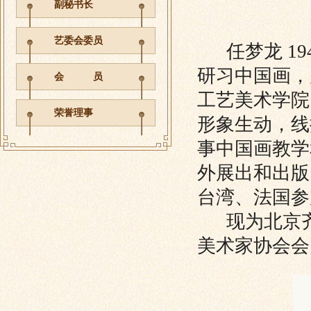
副秘书长
艺委会委员
任梦龙
1
研习中国画，
会 员
工艺美术学院
荣誉理事
形象生动，线
事中国画教学
外展出和出版
台湾、法国参
现为北京齐
美术家协会会