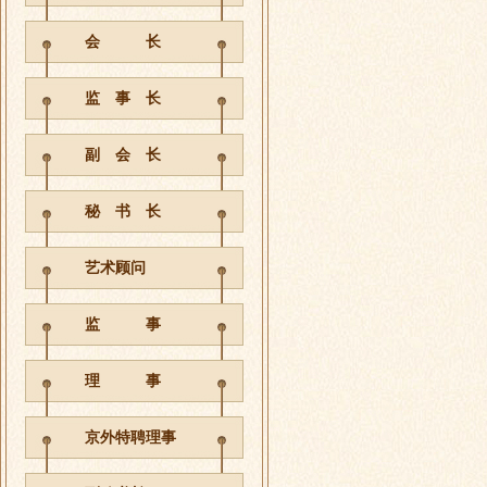
会 长
监 事 长
副 会 长
秘 书 长
艺术顾问
监 事
理 事
京外特聘理事