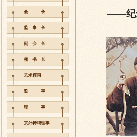
——纪
会 长
监 事 长
副 会 长
秘 书 长
艺术顾问
监 事
理 事
京外特聘理事