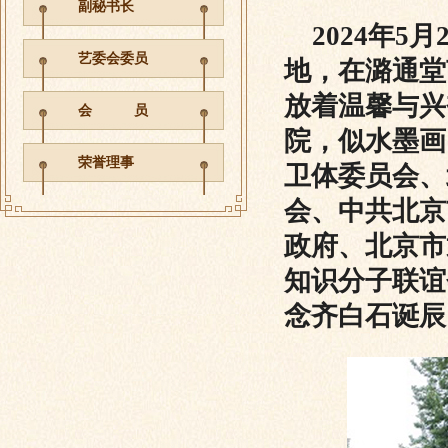
副秘书长
2024年5
艺委会委员
地，在潞通堂
放着温馨与兴
会 员
院，似水墨画
荣誉理事
卫体委员会、
会、中共北京
政府、北京市
知识分子联谊
念齐白石诞辰