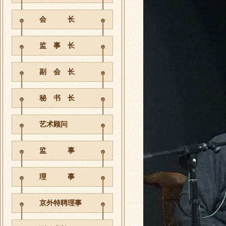
会 长
监 事 长
副 会 长
秘 书 长
艺术顾问
监 事
理 事
京外特聘理事