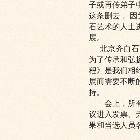
子或再传弟子
这条删去， 
石艺术的人士
展。
北京齐白石艺
为了传承和弘
程》是我们相
展而需要不断
持。
会上，所有的
议进入发票、
果和当选人员