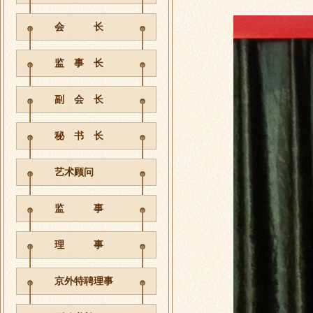
会 长
监 事 长
副 会 长
秘 书 长
艺术顾问
监 事
理 事
京外特聘理事