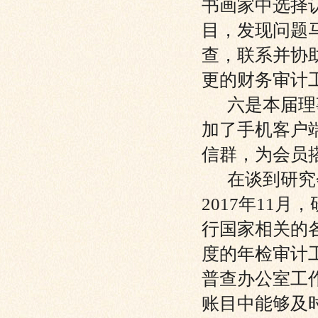
书画家中选择
目，发现问题
查，联系并协
更的财务审计
六是本届理事
加了手机客户
信群，为会员
在谈到研究会
2017年11
行国家相关的
度的年检审计
普查办公室工
账目中能够及