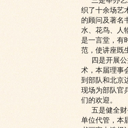
三是举办艺术
织了十余场艺
的顾问及著名
水、花鸟、人
是一言堂，有
范，使讲座既
四是开展公益
术，本届理事
到部队和北京
现场为部队官
们的欢迎。
五是健全财务
单位代管，本