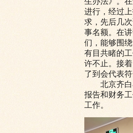
生办法》。在
进行，经过上
求，先后几次
事名额。在讲
们，能够围绕
有目共睹的工
许不止。接着
了到会代表符
北京齐白
报告和财务工
工作。