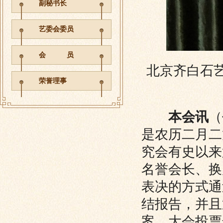
副秘书长
艺委会委员
会 员
北京齐白石
荣誉理事
本会讯
（
是农历二月二
究会有史以来
名誉会长、换
表决的方式通
结报告，并且
案。大会投票