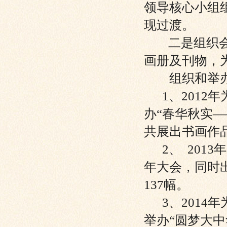
领导核心小组
现过渡。
二是组织会员
画册及刊物，
组织和举办
1、2012
办“春华秋实
共展出书画作
2、 2013
年大会，同时
137幅。
3、2014
举办“圆梦大中