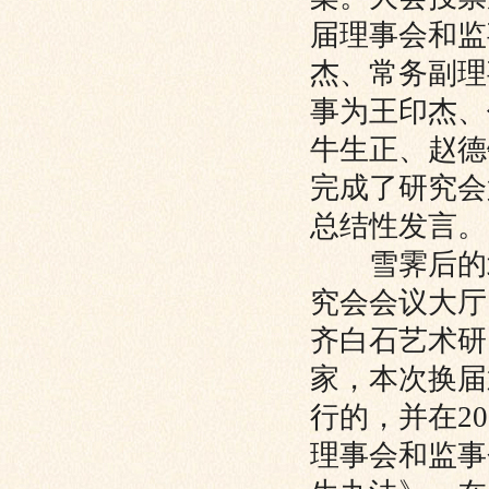
届理事会和监
杰、常务副理
事为王印杰、
牛生正、赵德
完成了研究会
总结性发言。
雪霁后的北
究会会议大厅
齐白石艺术研
家，本次换届
行的，并在2
理事会和监事