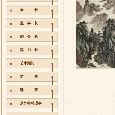
会 长
监 事 长
副 会 长
秘 书 长
艺术顾问
监 事
理 事
京外特聘理事