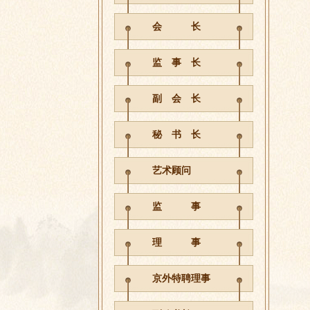
会 长
监 事 长
副 会 长
秘 书 长
艺术顾问
监 事
理 事
京外特聘理事