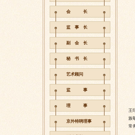
会 长
监 事 长
副 会 长
秘 书 长
艺术顾问
监 事
本
理 事
王
族
京外特聘理事
常