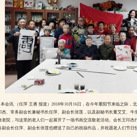
会讯:（任萍 王勇 报道）2018年10月16日，在今年重阳节来临之际
印杰、常务副会长兼秘书长任萍、副会长张莲，以及副秘书长董艾艾、牛
敬老院，与这里的老人们一起展开了一场书画交流敬老活动。会长王印杰
务副会长任萍、副会长张莲也赠送了自己的祝福作品，并祝愿老人们节日