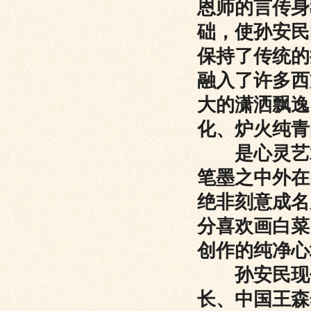
恩师的言传身
础，使孙安民
保持了传统的
融入了许多西
大的潇洒飘逸
化、炉火纯青
是心灵艺术
笔墨之中外在
绝非刻意成名
分喜欢画白菜
创作的纯净心
孙安民现任
长、中国王森