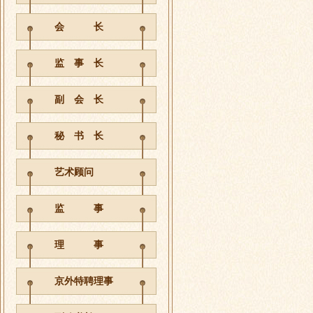
会 长
监 事 长
副 会 长
秘 书 长
艺术顾问
监 事
理 事
京外特聘理事