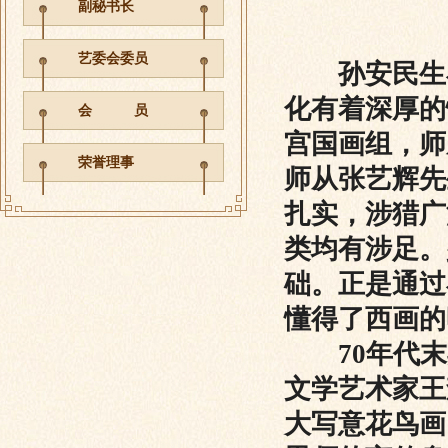
副秘书长
艺委会委员
孙安民生
化有着深厚的
会 员
宫国画组，师
荣誉理事
师从张艺辉先
扎实，涉猎广
类均有涉足。
础。正是通过
懂得了西画的
70年代末
文学艺术家王
大写意花鸟画