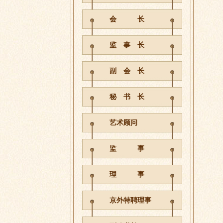
会 长
监 事 长
副 会 长
秘 书 长
艺术顾问
监 事
理 事
京外特聘理事