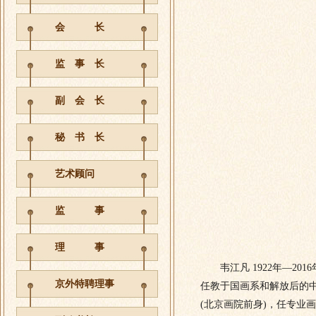
会 长
监 事 长
副 会 长
秘 书 长
艺术顾问
监 事
理 事
韦江凡 1922年—20
京外特聘理事
任教于国画系和解放后的中
(北京画院前身)，任专