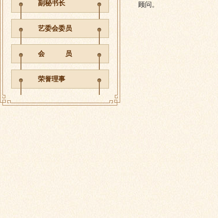
副秘书长
顾问。
艺委会委员
会 员
荣誉理事